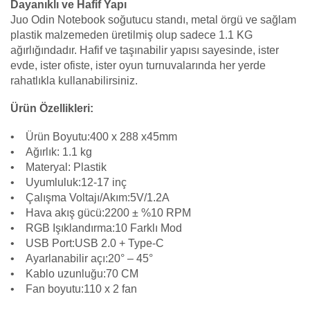
Dayanıklı ve Hafif Yapı
Juo Odin Notebook soğutucu standı, metal örgü ve sağlam
plastik malzemeden üretilmiş olup sadece 1.1 KG
ağırlığındadır. Hafif ve taşınabilir yapısı sayesinde, ister
evde, ister ofiste, ister oyun turnuvalarında her yerde
rahatlıkla kullanabilirsiniz.
Ürün Özellikleri:
• Ürün Boyutu:400 x 288 x45mm
• Ağırlık: 1.1 kg
• Materyal: Plastik
• Uyumluluk:12-17 inç
• Çalışma Voltajı/Akım:5V/1.2A
• Hava akış gücü:2200 ± %10 RPM
• RGB Işıklandırma:10 Farklı Mod
• USB Port:USB 2.0 + Type-C
• Ayarlanabilir açı:20° – 45°
• Kablo uzunluğu:70 CM
• Fan boyutu:110 x 2 fan