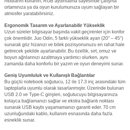
modlarını kullanın, RGB aydınlatma sayesinde çalışma
ortamınıza ya da oyun kurulumunuza uyum sağlayan bir
atmosfer yaratabilirsiniz.
Ergonomik Tasarım ve Ayarlanabilir Yükseklik
Uzun süreler bilgisayar başında vakit geçirenler için konfor
çok önemlidir. Juo Odin, 5 farklı yükseklik ayarı (20° – 45°)
sunarak göz hizanızı ve bilek pozisyonunuzu en rahat hale
getirecek şekilde ayarlanabilir. Bu özellik, sırt, omuz ve
boyun ağrılarınızı azaltmaya yardımcı olurken, aynı
zamanda daha konforlu bir yazım ve oyun deneyimi sunar.
Geniş Uyumluluk ve Kullanışlı Bağlantılar
Bu güçlü notebook soğutucu, 12 ile 17.3 inç arasındaki tüm
laptoplarla uyumlu olarak tasarlanmıştır. Üzerinde bulunan
USB 2.0 ve Type-C girişleri, soğutucuyu bilgisayarınıza
kolayca bağlamanızı sağlar ve ekstra bağlantı noktası
sunarak USB kaybı yaşamamanızı garanti eder. 70 cm
uzunluğundaki kablo, kullanım esnasında daha fazla
esneklik sunar.