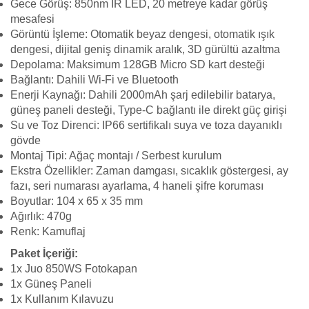
Gece Görüş: 850nm IR LED, 20 metreye kadar görüş
mesafesi
Görüntü İşleme: Otomatik beyaz dengesi, otomatik ışık
dengesi, dijital geniş dinamik aralık, 3D gürültü azaltma
Depolama: Maksimum 128GB Micro SD kart desteği
Bağlantı: Dahili Wi-Fi ve Bluetooth
Enerji Kaynağı: Dahili 2000mAh şarj edilebilir batarya,
güneş paneli desteği, Type-C bağlantı ile direkt güç girişi
Su ve Toz Direnci: IP66 sertifikalı suya ve toza dayanıklı
gövde
Montaj Tipi: Ağaç montajı / Serbest kurulum
Ekstra Özellikler: Zaman damgası, sıcaklık göstergesi, ay
fazı, seri numarası ayarlama, 4 haneli şifre koruması
Boyutlar: 104 x 65 x 35 mm
Ağırlık: 470g
Renk: Kamuflaj
Paket İçeriği:
1x Juo 850WS Fotokapan
1x Güneş Paneli
1x Kullanım Kılavuzu