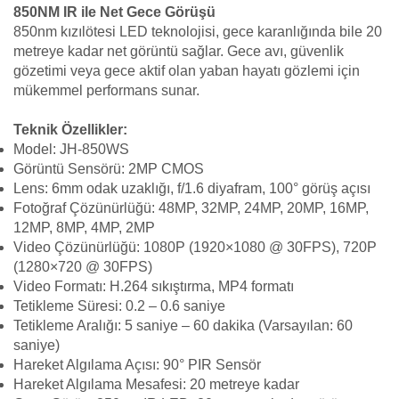
850NM IR ile Net Gece Görüşü
850nm kızılötesi LED teknolojisi, gece karanlığında bile 20
metreye kadar net görüntü sağlar. Gece avı, güvenlik
gözetimi veya gece aktif olan yaban hayatı gözlemi için
mükemmel performans sunar.
Teknik Özellikler:
Model: JH-850WS
Görüntü Sensörü: 2MP CMOS
Lens: 6mm odak uzaklığı, f/1.6 diyafram, 100° görüş açısı
Fotoğraf Çözünürlüğü: 48MP, 32MP, 24MP, 20MP, 16MP,
12MP, 8MP, 4MP, 2MP
Video Çözünürlüğü: 1080P (1920×1080 @ 30FPS), 720P
(1280×720 @ 30FPS)
Video Formatı: H.264 sıkıştırma, MP4 formatı
Tetikleme Süresi: 0.2 – 0.6 saniye
Tetikleme Aralığı: 5 saniye – 60 dakika (Varsayılan: 60
saniye)
Hareket Algılama Açısı: 90° PIR Sensör
Hareket Algılama Mesafesi: 20 metreye kadar