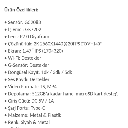
Ürün Özellikleri:
• Sensör: GC2083
• İşlemci: GK7202
• Lens: F2.0 Diyafram
• Çözünürlük: 2K 2560X1440@20FPS
FOV=140°
• Ekran: 1.47″ IPS (170×320)
• Wi-Fi: Destekler
• G-Sensör: Destekler
• Döngüsel Kayıt: 1dk / 3dk / 5dk
• Ses Kaydı: Destekler
• Video Formatı: TS, MP4
• Depolama: 512GB’a kadar harici microSD kart desteği
• Giriş Gücü: DC 5V / 1A
• Şarj Portu: Type-C
• Malzeme: Metal & Plastik
• Renk: Siyah & Metal