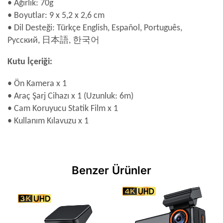
• Ağırlık: 70g
• Boyutlar: 9 x 5,2 x 2,6 cm
• Dil Desteği: Türkçe English, Español, Português,
Русский, 日本語, 한국어
Kutu İçeriği:
• Ön Kamera x 1
• Araç Şarj Cihazı x 1 (Uzunluk: 6m)
• Cam Koruyucu Statik Film x 1
• Kullanım Kılavuzu x 1
Benzer Ürünler