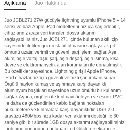
Açıklama
Juo Hakkında
Juo JCBL271 27W gücüyle lightning uyumlu iPhone 5 – 14
serisi ve bazı Apple iPad modellerini hızlıca şarj edebilir,
cihazlarınız arası veri transferi dosya aktarımı
sağlayabilirsiniz. Juo JCBL271 içinde bulunan akıllı çip
sayesinde iletilen gücün stabil olmasını sağlayarak pil
ömrünü uzatır, verimli ve güvenli şarj işlemi sağlar. Aşırı
akım, aşırı voltaj, aşırı şarj, aşırı deşarj, aşırı ısınma, kısa
devre ve elektromanyetik alan korumaları ile donatılmıştır.
Bu özellikler sayesinde, Lightning girişli Apple iPhone,
iPad cihazlarınız için güvenli ve hızlı şarj imkanı sunar.
Örgülü naylon kumaş ve aşınmaya karşı dayanıklı
alüminyum başlıkları sayesinde uzun ömürlü bir kullanım
sağlar. Ayrıca, örgüleri ile kırılmayı önleyen ve esnek PVC
ile daha da güçlendirilen kablo bağlantı noktaları
bükülmelere ve kırılmalara karşı dayanıklıdır. USB 2.0
arayüzü 480Mbps hıza kadar veri aktarımı desteği ile 30
saniye gibi bir sürede 1GB dosya aktarımı sağlayabilirsiniz.
Lightning portununda bulunan Led Gösterge ekranı ile