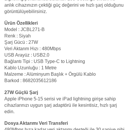
anlık cihazınızın çektiği güç değerini ve hızlı şarj olduğunu
görüntülüyebilirsiniz.
Ürün Özellikleri
Model : JCBL271-B
Renk : Siyah
Şarj Gücü : 27W
Veri Aktarım Hızı : 480Mbps
USB Arayüz : USB2.0
Bağlantı Tipi : USB Type-C to Lightning
Kablo Uzunluğu : 1 Metre
Malzeme : Alüminyum Başlık + Örgülü Kablo
Barkod : 8682035612186
27W Güçlü Şarj
Apple iPhone 5-15 serisi ve iPad lightning girişe sahip
cihazlarınızı uygun şarj adaptörü ile kesintisiz, hızlı şarj
edin.
Dosya Aktarımı Veri Transferi
480Mbps hıza kadar veri aktarımı desteği ile 30 saniye gibi